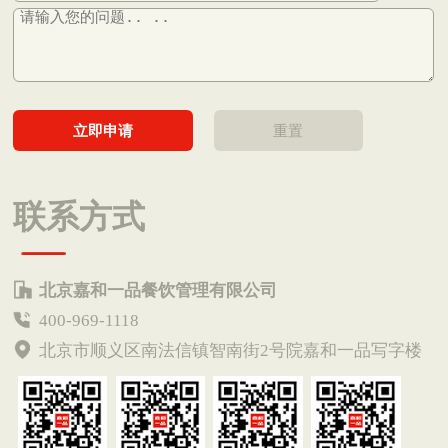
联系方式
北京嘉和一品餐饮管理有限公司
400-969-1118
北京市顺义区南法信镇智南街2号院嘉和一品写字楼