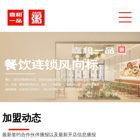
加盟动态
最新签约合作伙伴播报以及最新开店信息播报